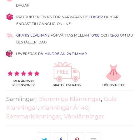
DAGAR
PRODUKTEN FINNS FÖR NÄRVARANDE
I LAGER
OCH ÄR
ENDAST TILLGÄNGLIG ONLINE
GRATIS LEVERANS
FÖRVÄNTAS MELLAN
10/08
OCH
12/08
OM DU
BESTÄLLER IDAG
LEVERERAS
PÅ MINDRE ÄN 24 TIMMAR
.
Samlingar:
Blommiga Klänningar
,
Gula
Klänningar
,
Klänningar År 40
,
Sommarklänningar
,
Vårklänningar