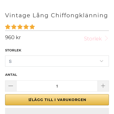
Vintage Lång Chiffongklänning
960 kr
Storlek
STORLEK
ANTAL
🛒LÄGG TILL I VARUKORGEN