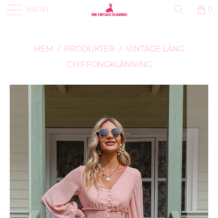
MENY
0
HEM
/
PRODUKTER
/
VINTAGE LÅNG
CHIFFONGKLÄNNING